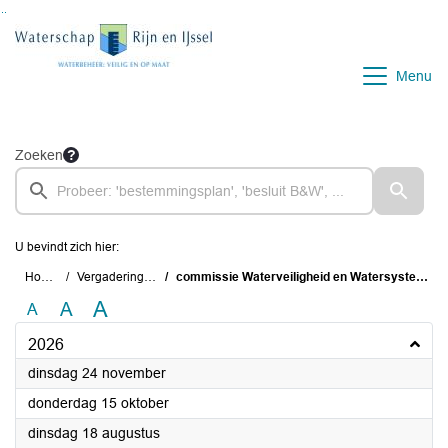
Ga naar de inhoud van deze pagina
Ga naar het zoeken
Ga naar het menu
Menu
Zoeken
U bevindt zich hier:
Home
Vergaderingen
commissie Waterveiligheid en Watersysteem
A
A
A
2026
2026
dinsdag 24 november
2026
donderdag 15 oktober
2026
dinsdag 18 augustus