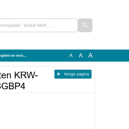
A
A
A
antwoording SGBP4
nten KRW-
Vorige pagina
 SGBP4