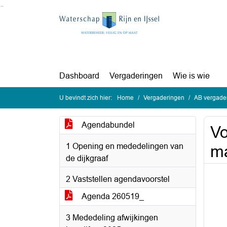
Ga naar de inhoud van deze pagina
Ga naar het zoeken
Ga naar het menu
Dashboard
Vergaderingen
Wie is wie
U bevindt zich hier:
Home
Vergaderingen
AB vergader
Agendabundel
Vo
1 Opening en mededelingen van
ma
de dijkgraaf
2 Vaststellen agendavoorstel
Agenda 260519_
3 Mededeling afwijkingen