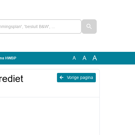
A
A
A
amma HWBP
rediet
Vorige pagina