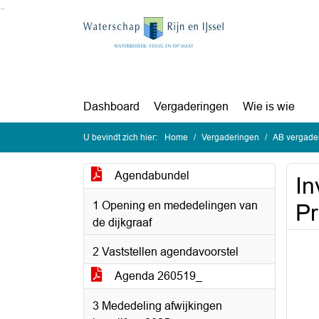
Ga naar de inhoud van deze pagina
Ga naar het zoeken
Ga naar het menu
Dashboard
Vergaderingen
Wie is wie
U bevindt zich hier:
Home
Vergaderingen
AB vergader
Agendabundel
In
1 Opening en mededelingen van
P
de dijkgraaf
2 Vaststellen agendavoorstel
Agenda 260519_
3 Mededeling afwijkingen